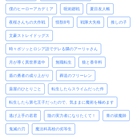
僕のヒーローアカデミア
呪術廻戦
夏目友人帳
夜桜さんちの大作戦
怪獣8号
戦隊大失格
推しの子
文豪ストレイドッグス
時々ボソッとロシア語でデレる隣のアーリャさん
月が導く異世界道中
無職転生
狼と香辛料
盾の勇者の成り上がり
葬送のフリーレン
薬屋のひとりごと
転生したらスライムだった件
転生したら第七王子だったので、気ままに魔術を極めます
逃げ上手の若君
陰の実力者になりたくて！
青の祓魔師
鬼滅の刃
魔法科高校の劣等生