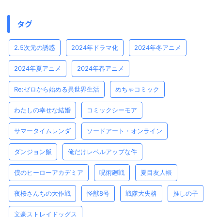
タグ
2.5次元の誘惑
2024年ドラマ化
2024年冬アニメ
2024年夏アニメ
2024年春アニメ
Re:ゼロから始める異世界生活
めちゃコミック
わたしの幸せな結婚
コミックシーモア
サマータイムレンダ
ソードアート・オンライン
ダンジョン飯
俺だけレベルアップな件
僕のヒーローアカデミア
呪術廻戦
夏目友人帳
夜桜さんちの大作戦
怪獣8号
戦隊大失格
推しの子
文豪ストレイドッグス