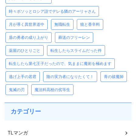
時々ボソッとロシア語でデレる隣のアーリャさん
月が導く異世界道中
無職転生
狼と香辛料
盾の勇者の成り上がり
葬送のフリーレン
薬屋のひとりごと
転生したらスライムだった件
転生したら第七王子だったので、気ままに魔術を極めます
逃げ上手の若君
陰の実力者になりたくて！
青の祓魔師
鬼滅の刃
魔法科高校の劣等生
カテゴリー
TLマンガ