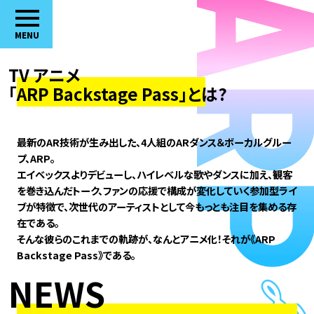
MENU
TV アニメ
「ARP Backstage Pass」とは?
最新のAR技術が生み出した、4人組のARダンス＆ボーカルグルー
プ、ARP。
エイベックスよりデビューし、ハイレベルな歌やダンスに加え、観客
を巻き込んだトーク、ファンの応援で構成が
変化していく参加型ライ
ブが特徴で、次世代のアーティストとして今もっとも注目を集める存
在である。
そんな彼らのこれまでの軌跡が、なんとアニメ化！それが《ARP
Backstage Pass》である。
NEWS