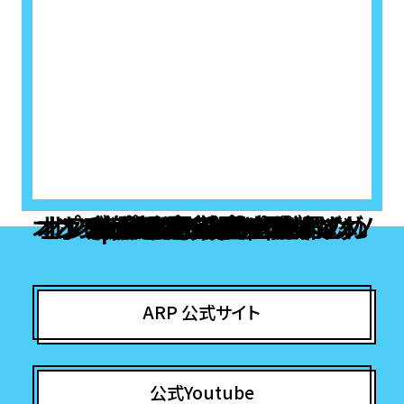
2020.06.13
アニメ情報
7月6日（月）から再放送決定!!
2020.05.30
アニメ情報
「ARP Backstage Pass」限定フェアがアニメイト横浜ビブレ
店にて再開！
2020.05.22
アニメ情報
【イベント】「ARPファンミーティング 秋の出張学園祭SP！」 11
月1日（日）開催決定！
オンラインカジノ ライブカジノ
オンラインポーカー おすすめ
オンラインポーカー おすすめ
オンラインカジノ アプリ どれ
オンラインカジノ ランキング
オンラインカジノ出金早い
ポーカー アプリ おすすめ
ポーカー アプリ おすすめ
Popular destinations
ブック メーカー 日本
本人確認不要カジノ
オンラインポーカー
オンラインポーカー
オンラインポーカー
稼げるカジノアプリ
オンカジ 出金 早い
ビットコインカジノ
ポーカー ゲーム
仮想通貨 カジノ
ポーカーアプリ
ポーカーアプリ
2020.04.08
アニメ情報
（4/8追記:横浜ビブレ休館に伴う中止のお知らせ）「ARP
Backstage Pass」限定フェアがアニメイト横浜ビブレ店に
ARP 公式サイト
て実施！
2020.04.07
アニメ情報
『ARP Backstage Pass』×マチ★アソビカフェコラボ開催
公式Youtube
中止のお知らせ