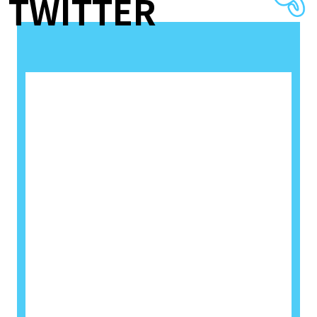
TWITTER
【イベント】11月1日開催「ARPファンミーティング 秋の出張学
園祭SP！」劇場でのご参加について
2020.10.16
アニメ情報
「ARPファンミーティング 秋の出張学園祭SP！」開催を記念し
て、イベントグッズ販売決定！
2020.09.21
アニメ情報
【イベント】「ARPファンミーティング 秋の出張学園祭SP！」 11
月1日（日）有料ライブ配信決定！（9/30チケット情報追記）
2020.07.06
アニメ情報
SPエピソード「Paradise」配信日時決定！
2020.06.15
アニメ情報
6月17日（水）よりJOYSOUND直営店コラボ再開決定！
2020.06.13
アニメ情報
『ARP Backstage Pass』×マチ★アソビCAFEコラボ再開!!