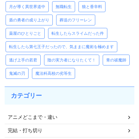
月が導く異世界道中
無職転生
狼と香辛料
盾の勇者の成り上がり
葬送のフリーレン
薬屋のひとりごと
転生したらスライムだった件
転生したら第七王子だったので、気ままに魔術を極めます
逃げ上手の若君
陰の実力者になりたくて！
青の祓魔師
鬼滅の刃
魔法科高校の劣等生
カテゴリー
アニメどこまで・違い
完結・打ち切り