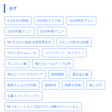
タグ
2.5次元の誘惑
2024年ドラマ化
2024年冬アニメ
2024年夏アニメ
2024年春アニメ
Re:ゼロから始める異世界生活
わたしの幸せな結婚
サマータイムレンダ
ソードアート・オンライン
ダンジョン飯
俺だけレベルアップな件
僕のヒーローアカデミア
呪術廻戦
夏目友人帳
夜桜さんちの大作戦
怪獣8号
戦隊大失格
推しの子
文豪ストレイドッグス
時々ボソッとロシア語でデレる隣のアーリャさん