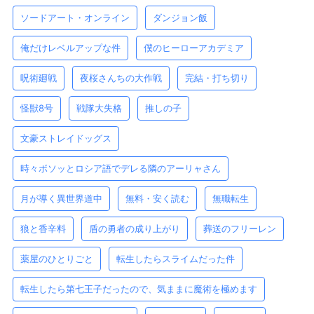
ソードアート・オンライン
ダンジョン飯
俺だけレベルアップな件
僕のヒーローアカデミア
呪術廻戦
夜桜さんちの大作戦
完結・打ち切り
怪獣8号
戦隊大失格
推しの子
文豪ストレイドッグス
時々ボソッとロシア語でデレる隣のアーリャさん
月が導く異世界道中
無料・安く読む
無職転生
狼と香辛料
盾の勇者の成り上がり
葬送のフリーレン
薬屋のひとりごと
転生したらスライムだった件
転生したら第七王子だったので、気ままに魔術を極めます