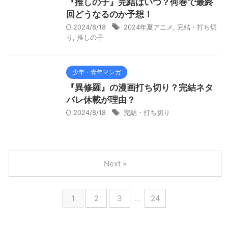
『推しの子』完結はいつ？何巻で最終
回どうなるのか予想！
2024/8/18
2024年夏アニメ
,
完結・打ち切
り
,
推しの子
少年・青年マンガ
『異修羅』の漫画打ち切り？完結ネタ
バレ休載が理由？
2024/8/18
完結・打ち切り
Next »
1
2
3
…
24