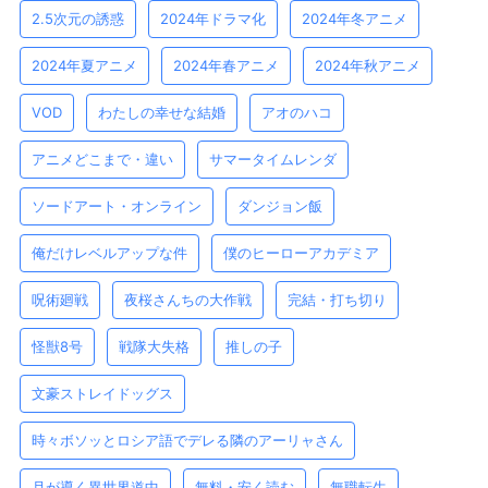
2.5次元の誘惑
2024年ドラマ化
2024年冬アニメ
2024年夏アニメ
2024年春アニメ
2024年秋アニメ
VOD
わたしの幸せな結婚
アオのハコ
アニメどこまで・違い
サマータイムレンダ
ソードアート・オンライン
ダンジョン飯
俺だけレベルアップな件
僕のヒーローアカデミア
呪術廻戦
夜桜さんちの大作戦
完結・打ち切り
怪獣8号
戦隊大失格
推しの子
文豪ストレイドッグス
時々ボソッとロシア語でデレる隣のアーリャさん
月が導く異世界道中
無料・安く読む
無職転生