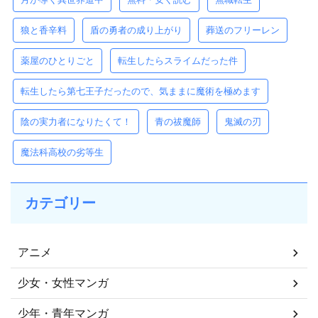
狼と香辛料
盾の勇者の成り上がり
葬送のフリーレン
薬屋のひとりごと
転生したらスライムだった件
転生したら第七王子だったので、気ままに魔術を極めます
陰の実力者になりたくて！
青の祓魔師
鬼滅の刃
魔法科高校の劣等生
カテゴリー
アニメ
少女・女性マンガ
少年・青年マンガ