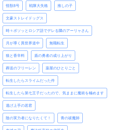
怪獣8号
戦隊大失格
推しの子
文豪ストレイドッグス
時々ボソッとロシア語でデレる隣のアーリャさん
月が導く異世界道中
無職転生
狼と香辛料
盾の勇者の成り上がり
葬送のフリーレン
薬屋のひとりごと
転生したらスライムだった件
転生したら第七王子だったので、気ままに魔術を極めます
逃げ上手の若君
陰の実力者になりたくて！
青の祓魔師