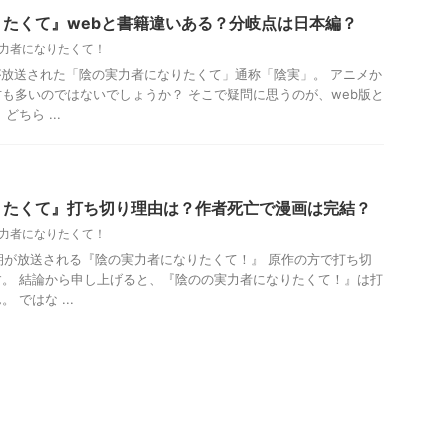
たくて』webと書籍違いある？分岐点は日本編？
力者になりたくて！
期が放送された「陰の実力者になりたくて」通称「陰実」。 アニメか
も多いのではないでしょうか？ そこで疑問に思うのが、web版と
ちら ...
りたくて』打ち切り理由は？作者死亡で漫画は完結？
力者になりたくて！
メ2期が放送される『陰の実力者になりたくて！』 原作の方で打ち切
。 結論から申し上げると、『陰のの実力者になりたくて！』は打
ではな ...