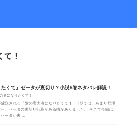
くて！
りたくて』ゼータが裏切り？小説5巻ネタバレ解説！
力者になりたくて！
期が放送される「陰の実力者になりたくて！」 1期では、あまり登場
ー、ゼータの裏切り行為がある噂がありました。 そこで今回は、
ータが裏 ...