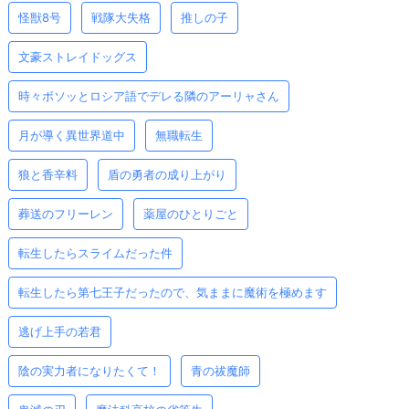
怪獣8号
戦隊大失格
推しの子
文豪ストレイドッグス
時々ボソッとロシア語でデレる隣のアーリャさん
月が導く異世界道中
無職転生
狼と香辛料
盾の勇者の成り上がり
葬送のフリーレン
薬屋のひとりごと
転生したらスライムだった件
転生したら第七王子だったので、気ままに魔術を極めます
逃げ上手の若君
陰の実力者になりたくて！
青の祓魔師