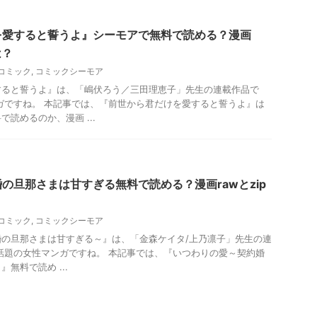
を愛すると誓うよ』シーモアで無料で読める？漫画
は？
コミック
,
コミックシーモア
すると誓うよ』は、「嶋伏ろう／三田理恵子」先生の連載作品で
ガですね。 本記事では、『前世から君だけを愛すると誓うよ』は
読めるのか、漫画 ...
の旦那さまは甘すぎる無料で読める？漫画rawとzip
コミック
,
コミックシーモア
の旦那さまは甘すぎる～』は、「金森ケイタ/上乃凛子」先生の連
で話題の女性マンガですね。 本記事では、『いつわりの愛～契約婚
無料で読め ...