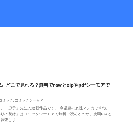
』どこで見れる？無料でrawとzipやpdfシーモアで
コミック
,
コミックシーモア
、「涼子」先生の連載作品です。 今話題の女性マンガですね。
りの花嫁』はコミックシーモアで無料で読めるのか、漫画rawと
調査しま ...