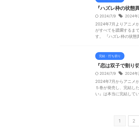
『ハズレ枠の状態
2024/7/9
2024
2024年7月よりアニ
がすべてを蹂躙するまで
す。 『ハズレ枠の状態異
完結・打ち切り
『恋は双子で割り
2024/7/9
2024
2024年7月からアニ
５巻が発売し、完結した
い』は本当に完結している
1
2