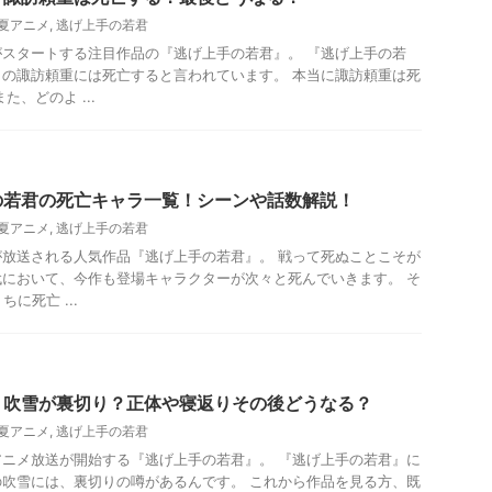
年夏アニメ
,
逃げ上手の若君
メがスタートする注目作品の『逃げ上手の若君』。 『逃げ上手の若
の諏訪頼重には死亡すると言われています。 本当に諏訪頼重は死
た、どのよ ...
の若君の死亡キャラ一覧！シーンや話数解説！
年夏アニメ
,
逃げ上手の若君
メが放送される人気作品『逃げ上手の若君』。 戦って死ぬことこそが
において、今作も登場キャラクターが次々と死んでいきます。 そ
に死亡 ...
』吹雪が裏切り？正体や寝返りその後どうなる？
年夏アニメ
,
逃げ上手の若君
ビアニメ放送が開始する『逃げ上手の若君』。 『逃げ上手の若君』に
吹雪には、裏切りの噂があるんです。 これから作品を見る方、既