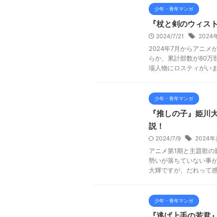
少年・青年マンガ
『杖と剣のウィス
2024/7/21
202
2024年7月からアニ
らか、累計部数が80万
場人物にロスティがいます。
少年・青年マンガ
『推しの子』姫川
説！
2024/7/9
2024
アニメ第1期と主題歌の
勢いが落ちていない事が
大輝ですが、だれって感じ
少年・青年マンガ
『逃げ上手の若君