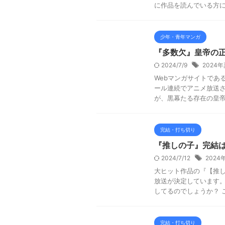
に作品を読んでいる方にと
少年・青年マンガ
『多数欠』皇帝の
2024/7/9
2024
Webマンガサイトである
ール連続でアニメ放送さ
が、黒幕たる存在の皇帝の
完結・打ち切り
『推しの子』完結
2024/7/12
202
大ヒット作品の『【推しの
放送が決定しています。
してるのでしょうか？ ここ
完結・打ち切り