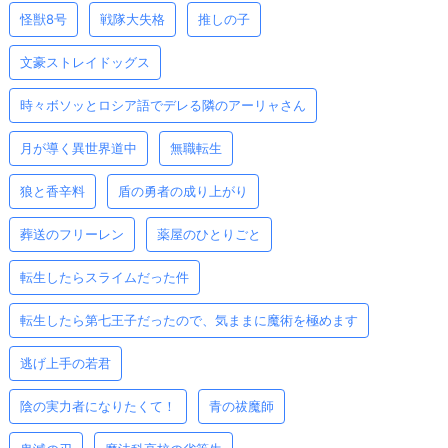
怪獣8号
戦隊大失格
推しの子
文豪ストレイドッグス
時々ボソッとロシア語でデレる隣のアーリャさん
月が導く異世界道中
無職転生
狼と香辛料
盾の勇者の成り上がり
葬送のフリーレン
薬屋のひとりごと
転生したらスライムだった件
転生したら第七王子だったので、気ままに魔術を極めます
逃げ上手の若君
陰の実力者になりたくて！
青の祓魔師