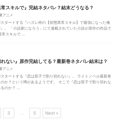
異常スキルで』完結ネタバレ？結末どうなる？
年夏アニメ
メがスタートする『ハズレ枠の【状態異常スキル】で最強になった俺
』。 「小説家になろう」にて連載されていた小説が原作の作品で
常スキルで ...
切れない』原作完結してる？最新巻ネタバレ結末は？
年夏アニメ
メがスタートする『恋は双子で割り切れない』。 ライトノベル最新巻
のか？という噂があるようです。 そこで『恋は双子で割り切れな
のか？ ...
3
…
5
Next »