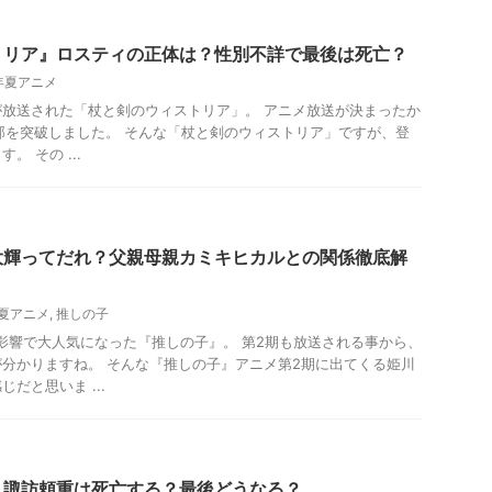
トリア』ロスティの正体は？性別不詳で最後は死亡？
4年夏アニメ
メが放送された「杖と剣のウィストリア」。 アニメ放送が決まったか
部を突破しました。 そんな「杖と剣のウィストリア」ですが、登
 その ...
大輝ってだれ？父親母親カミキヒカルとの関係徹底解
年夏アニメ
,
推しの子
影響で大人気になった『推しの子』。 第2期も放送される事から、
分かりますね。 そんな『推しの子』アニメ第2期に出てくる姫川
だと思いま ...
』諏訪頼重は死亡する？最後どうなる？