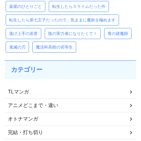
薬屋のひとりごと
転生したらスライムだった件
転生したら第七王子だったので、気ままに魔術を極めます
逃げ上手の若君
陰の実力者になりたくて！
青の祓魔師
鬼滅の刃
魔法科高校の劣等生
カテゴリー
TLマンガ
アニメどこまで・違い
オトナマンガ
完結・打ち切り