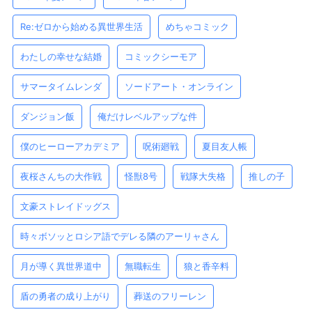
Re:ゼロから始める異世界生活
めちゃコミック
わたしの幸せな結婚
コミックシーモア
サマータイムレンダ
ソードアート・オンライン
ダンジョン飯
俺だけレベルアップな件
僕のヒーローアカデミア
呪術廻戦
夏目友人帳
夜桜さんちの大作戦
怪獣8号
戦隊大失格
推しの子
文豪ストレイドッグス
時々ボソッとロシア語でデレる隣のアーリャさん
月が導く異世界道中
無職転生
狼と香辛料
盾の勇者の成り上がり
葬送のフリーレン