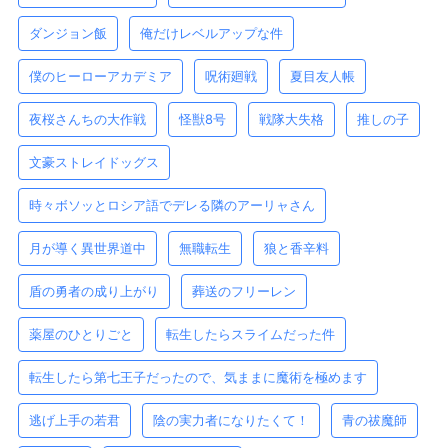
ダンジョン飯
俺だけレベルアップな件
僕のヒーローアカデミア
呪術廻戦
夏目友人帳
夜桜さんちの大作戦
怪獣8号
戦隊大失格
推しの子
文豪ストレイドッグス
時々ボソッとロシア語でデレる隣のアーリャさん
月が導く異世界道中
無職転生
狼と香辛料
盾の勇者の成り上がり
葬送のフリーレン
薬屋のひとりごと
転生したらスライムだった件
転生したら第七王子だったので、気ままに魔術を極めます
逃げ上手の若君
陰の実力者になりたくて！
青の祓魔師