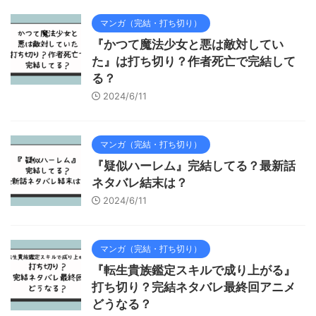
マンガ（完結・打ち切り）
『かつて魔法少女と悪は敵対してい
た』は打ち切り？作者死亡で完結して
る？
2024/6/11
マンガ（完結・打ち切り）
『疑似ハーレム』完結してる？最新話
ネタバレ結末は？
2024/6/11
マンガ（完結・打ち切り）
『転生貴族鑑定スキルで成り上がる』
打ち切り？完結ネタバレ最終回アニメ
どうなる？