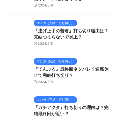
2024/6/9
マンガ（完結・打ち切り）
『逃げ上手の若君』打ち切り理由は？
完結つまらないで炎上？
2024/6/8
マンガ（完結・打ち切り）
『てんぷる』最終回ネタバレ？連載休
止で完結打ち切り？
2024/6/8
マンガ（完結・打ち切り）
『ガチアクタ』打ち切りの理由は？完
結最終回が近い？