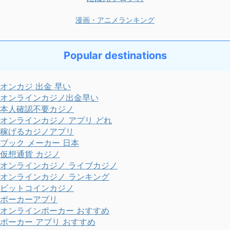
漫画・アニメランキング
Popular destinations
オンカジ 出金 早い
オンラインカジノ出金早い
本人確認不要カジノ
オンラインカジノ アプリ どれ
稼げるカジノアプリ
ブック メーカー 日本
仮想通貨 カジノ
オンラインカジノ ライブカジノ
オンラインカジノ ランキング
ビットコインカジノ
ポーカーアプリ
オンラインポーカー おすすめ
ポーカー アプリ おすすめ