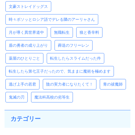
文豪ストレイドッグス
時々ボソッとロシア語でデレる隣のアーリャさん
月が導く異世界道中
無職転生
狼と香辛料
盾の勇者の成り上がり
葬送のフリーレン
薬屋のひとりごと
転生したらスライムだった件
転生したら第七王子だったので、気ままに魔術を極めます
逃げ上手の若君
陰の実力者になりたくて！
青の祓魔師
鬼滅の刃
魔法科高校の劣等生
カテゴリー