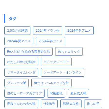
タグ
2.5次元の誘惑
2024年ドラマ化
2024年冬アニメ
2024年夏アニメ
2024年春アニメ
Re:ゼロから始める異世界生活
めちゃコミック
わたしの幸せな結婚
コミックシーモア
サマータイムレンダ
ソードアート・オンライン
ダンジョン飯
俺だけレベルアップな件
僕のヒーローアカデミア
呪術廻戦
夏目友人帳
夜桜さんちの大作戦
怪獣8号
戦隊大失格
推しの子