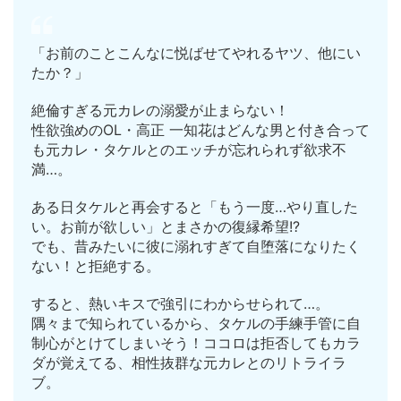
「お前のことこんなに悦ばせてやれるヤツ、他にい
たか？」
絶倫すぎる元カレの溺愛が止まらない！
性欲強めのOL・高正 一知花はどんな男と付き合って
も元カレ・タケルとのエッチが忘れられず欲求不
満…。
ある日タケルと再会すると「もう一度…やり直した
い。お前が欲しい」とまさかの復縁希望!?
でも、昔みたいに彼に溺れすぎて自堕落になりたく
ない！と拒絶する。
すると、熱いキスで強引にわからせられて…。
隅々まで知られているから、タケルの手練手管に自
制心がとけてしまいそう！ココロは拒否してもカラ
ダが覚えてる、相性抜群な元カレとのリトライラ
ブ。