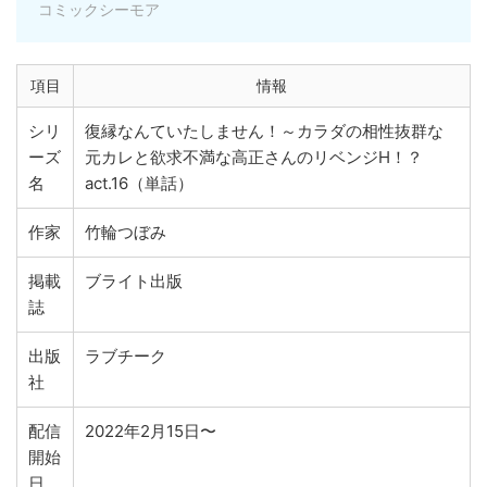
コミックシーモア
項目
情報
シリ
復縁なんていたしません！～カラダの相性抜群な
ーズ
元カレと欲求不満な高正さんのリベンジH！？
名
act.16（単話）
作家
竹輪つぼみ
掲載
ブライト出版
誌
出版
ラブチーク
社
配信
2022年2月15日〜
開始
日