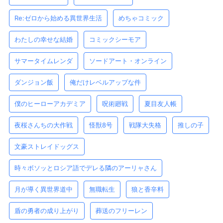
Re:ゼロから始める異世界生活
めちゃコミック
わたしの幸せな結婚
コミックシーモア
サマータイムレンダ
ソードアート・オンライン
ダンジョン飯
俺だけレベルアップな件
僕のヒーローアカデミア
呪術廻戦
夏目友人帳
夜桜さんちの大作戦
怪獣8号
戦隊大失格
推しの子
文豪ストレイドッグス
時々ボソッとロシア語でデレる隣のアーリャさん
月が導く異世界道中
無職転生
狼と香辛料
盾の勇者の成り上がり
葬送のフリーレン