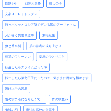
怪獣8号
戦隊大失格
推しの子
文豪ストレイドッグス
時々ボソッとロシア語でデレる隣のアーリャさん
月が導く異世界道中
無職転生
狼と香辛料
盾の勇者の成り上がり
葬送のフリーレン
薬屋のひとりごと
転生したらスライムだった件
転生したら第七王子だったので、気ままに魔術を極めます
逃げ上手の若君
陰の実力者になりたくて！
青の祓魔師
鬼滅の刃
魔法科高校の劣等生