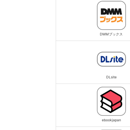
DMMブックス
DLsite
ebookjapan