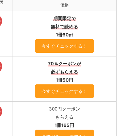
況
価格
期間限定で
無料で読める
1冊50pt
今すぐチェックする！
70％クーポンが
必ずもらえる
1冊50円
今すぐチェックする！
300円クーポン
もらえる
1冊165円