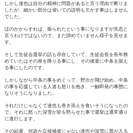
しかし達也は自分の精神に問題があると言う理由で断りま
したが、細かい部分は省いての説明も欠かす事はしません
でした。
ほのかからすれば、振られたという事になりますが失恋と
言うわけではないので、まだ諦めていません様子を見せま
す。
そして生徒会選挙の話も存在していて、生徒会長を長年務
めていたはその座を降りる事にし、その後釜に中条を据え
る事にしたのです。
しかしながら中条の事をめぐって、野次が飛び始め、中条
の事を応援している人達も怒りを抱き、一触即発の事態に
なりそうになりました。
それだけじゃなくて達也も巻き添えを食いそうになったの
で、それに怒った深雪が皆を黙らせた事で選挙は通常通り
に進行します。
その結果、何故か立候補者じゃない達也や深雪に票が入る