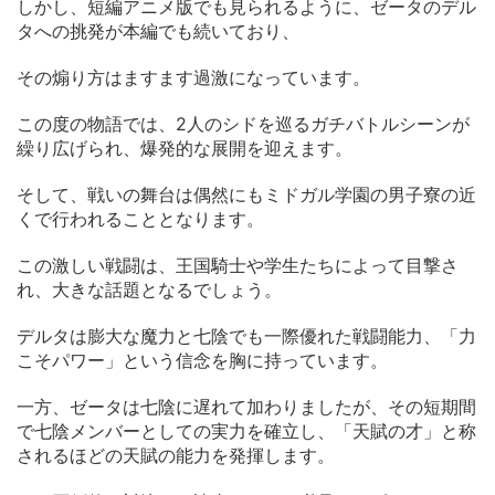
しかし、短編アニメ版でも見られるように、ゼータのデル
タへの挑発が本編でも続いており、
その煽り方はますます過激になっています。
この度の物語では、2人のシドを巡るガチバトルシーンが
繰り広げられ、爆発的な展開を迎えます。
そして、戦いの舞台は偶然にもミドガル学園の男子寮の近
くで行われることとなります。
この激しい戦闘は、王国騎士や学生たちによって目撃さ
れ、大きな話題となるでしょう。
デルタは膨大な魔力と七陰でも一際優れた戦闘能力、「力
こそパワー」という信念を胸に持っています。
一方、ゼータは七陰に遅れて加わりましたが、その短期間
で七陰メンバーとしての実力を確立し、「天賦の才」と称
されるほどの天賦の能力を発揮します。