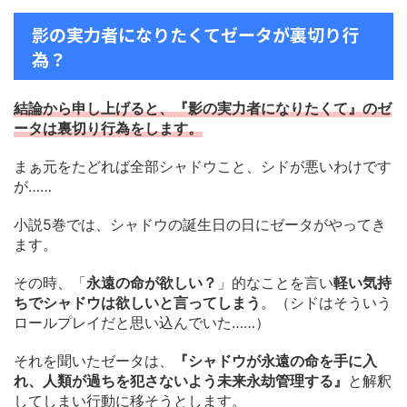
影の実力者になりたくてゼータが裏切り行
為？
結論から申し上げると、『影の実力者になりたくて』のゼ
ータは裏切り行為をします。
まぁ元をたどれば全部シャドウこと、シドが悪いわけです
が……
小説5巻では、シャドウの誕生日の日にゼータがやってき
ます。
その時、「
永遠の命が欲しい？
」的なことを言い
軽い気持
ちでシャドウは欲しいと言ってしまう
。（シドはそういう
ロールプレイだと思い込んでいた……）
それを聞いたゼータは、
『シャドウが永遠の命を手に入
れ、人類が過ちを犯さないよう未来永劫管理する』
と解釈
してしまい行動に移そうとします。