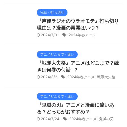
完結・打ち切り
『声優ラジオのウラオモテ』打ち切り
理由は？漫画の再開はいつ？
2024/7/31
2024年春アニメ
アニメどこまで・違い
『戦隊大失格』アニメはどこまで？続
きは何巻の何話 ？
2024/8/2
2024年春アニメ
,
戦隊大失格
アニメどこまで・違い
『鬼滅の刃』アニメと漫画に違いあ
る？どっちがおすすめ？
2024/7/24
2024年春アニメ
,
鬼滅の刃