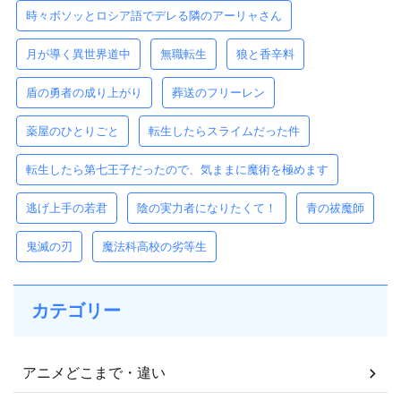
時々ボソッとロシア語でデレる隣のアーリャさん
月が導く異世界道中
無職転生
狼と香辛料
盾の勇者の成り上がり
葬送のフリーレン
薬屋のひとりごと
転生したらスライムだった件
転生したら第七王子だったので、気ままに魔術を極めます
逃げ上手の若君
陰の実力者になりたくて！
青の祓魔師
鬼滅の刃
魔法科高校の劣等生
カテゴリー
アニメどこまで・違い