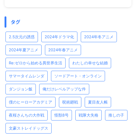
タグ
2.5次元の誘惑
2024年ドラマ化
2024年冬アニメ
2024年夏アニメ
2024年春アニメ
Re:ゼロから始める異世界生活
わたしの幸せな結婚
サマータイムレンダ
ソードアート・オンライン
ダンジョン飯
俺だけレベルアップな件
僕のヒーローアカデミア
呪術廻戦
夏目友人帳
夜桜さんちの大作戦
怪獣8号
戦隊大失格
推しの子
文豪ストレイドッグス