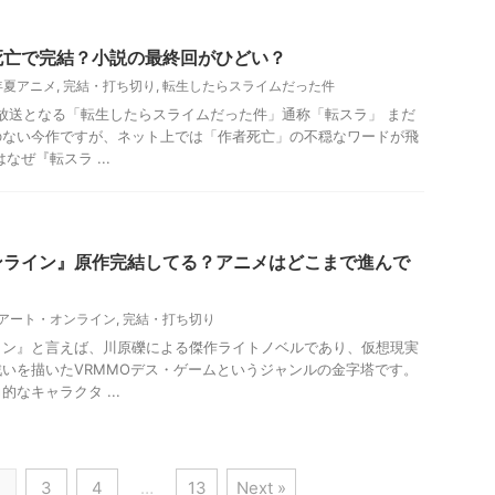
死亡で完結？小説の最終回がひどい？
4年夏アニメ
,
完結・打ち切り
,
転生したらスライムだった件
が放送となる「転生したらスライムだった件」通称「転スラ」 まだ
のない今作ですが、ネット上では「作者死亡」の不穏なワードが飛
なぜ『転スラ ...
ンライン』原作完結してる？アニメはどこまで進んで
アート・オンライン
,
完結・打ち切り
イン』と言えば、川原礫による傑作ライトノベルであり、仮想現実
いを描いたVRMMOデス・ゲームというジャンルの金字塔です。
なキャラクタ ...
2
3
4
…
13
Next »