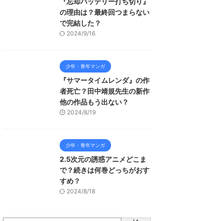
『忘却バッテリー打ち切り』
の理由は？最終回つまらない
で完結した？
2024/9/16
少年・青年マンガ
『サマータイムレンダ』の作
者死亡？田中靖規先生の新作
他の作品もう出ない？
2024/8/19
少年・青年マンガ
2.5次元の誘惑アニメどこま
で？続きは何巻どっちがおす
すめ？
2024/8/18