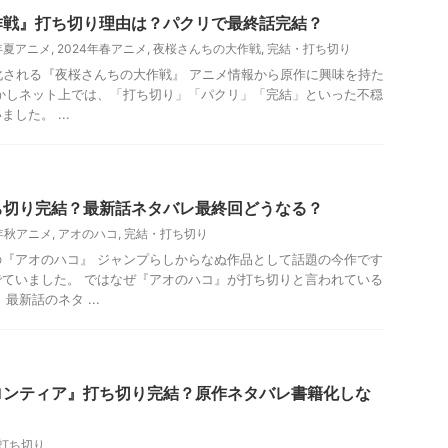
作戦』打ち切り理由は？パクリで最終話完結？
4年夏アニメ
,
2024年春アニメ
,
夜桜さんちの大作戦
,
完結・打ち切り
メ化される『夜桜さんちの大作戦』 アニメ情報から原作に興味を持た
かしネット上では、「打ち切り」「パクリ」「完結」といった不穏
した。 ...
ち切り完結？最新話ネタバレ最終回どうなる？
4年秋アニメ
,
アオのハコ
,
完結・打ち切り
『アオのハコ』 ジャンプらしからなぬ作品として話題の今作です
ていました。 ではなぜ『アオのハコ』が打ち切りと言われている
最新話のネタ ...
ロンティア』打ち切り完結？原作ネタバレ書籍化しな
打ち切り