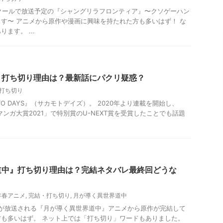
続2クールで放送予定の『シャングリラフロンティア』〜クソゲーハン
す〜 アニメから原作や漫画に興味を持たれた方も多いはず！ な
ます。 ...
』打ち切り理由は？最新話にパクリ疑惑？
打ち切り
TO DAYS』（サカモトデイズ）。 2020年より連載を開始し、
マンガ大賞2021」で特別賞のU-NEXT賞を受賞したことでも話題
道中』打ち切り理由は？完結ネタバレ最終回どうな
4年春アニメ
,
完結・打ち切り
,
月が導く異世界道中
2期が放送される『月が導く異世界道中』アニメから原作が完結して
も多いはず。 ネット上では「打ち切り」ワードもありました。