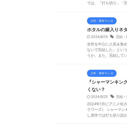
では、「打ち切り」「完結
少年・青年マンガ
ホタルの嫁入りネ
2024/8/19
完結・
女性を中心に人気を集
ないで完結した」という
うか。また、完結している
少年・青年マンガ
『シャーマンキン
くない？
2024/8/25
完結・
2024年1月にアニメ化
ラワーズ） シャーマン
し原作では打ち切り説が出