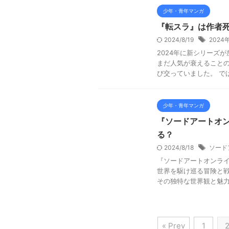
少年・青年マンガ
『転スラ』は作者
2024/8/19
202
2024年に新シリーズ
まだ人気が衰えること
び交っていました。 では
少年・青年マンガ
『ソードアートオ
る？
2024/8/18
ソード
『ソードアートオンラ
世界を駆け巡る冒険と戦
その独特な世界観と魅力的
« Prev
1