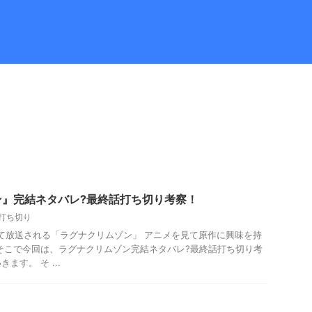
ン』完結ネタバレ?最終話打ち切り考察！
打ち切り
して放送される「ラグナクリムゾン」 アニメを見て原作に興味を持
そこで今回は、ラグナクリムゾン完結ネタバレ?最終話打ち切り考
ます。 そ ...