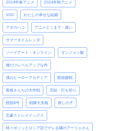
2024年春アニメ
2024年秋アニメ
VOD
わたしの幸せな結婚
アオのハコ
アニメどこまで・違い
サマータイムレンダ
ソードアート・オンライン
ダンジョン飯
俺だけレベルアップな件
僕のヒーローアカデミア
呪術廻戦
夜桜さんちの大作戦
完結・打ち切り
怪獣8号
戦隊大失格
推しの子
文豪ストレイドッグス
時々ボソッとロシア語でデレる隣のアーリャさん