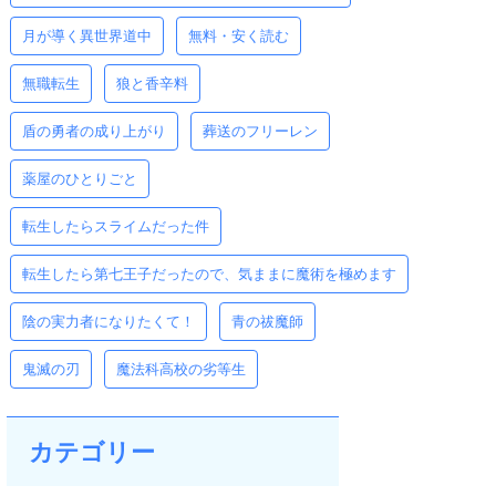
月が導く異世界道中
無料・安く読む
無職転生
狼と香辛料
盾の勇者の成り上がり
葬送のフリーレン
薬屋のひとりごと
転生したらスライムだった件
転生したら第七王子だったので、気ままに魔術を極めます
陰の実力者になりたくて！
青の祓魔師
鬼滅の刃
魔法科高校の劣等生
カテゴリー