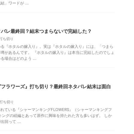
」ワードが ...
タバレ最終回？結末つまらないで完結した？
打ち切り
める『ホタルの嫁入り』。実は『ホタルの嫁入り』には、「つまら
噂があるんです。 『ホタルの嫁入り』は本当に完結したのでしょ
場合はどのよう ...
グフラワーズ』打ち切り？最終回ネタバレ結末は面白
打ち切り
されている『シャーマンキングFLOWERS』（シャーマンキングフ
キングの続編とあって原作に興味を持たれた方も多いはず。 しか
回って ...