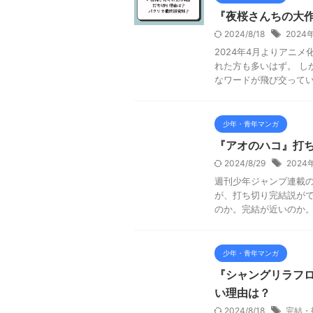
『夜桜さんちの大
2024/8/18
202
2024年4月よりアニ
れた方も多いはず。 し
なワードが飛び交っていま
少年・青年マンガ
『アオのハコ』打
2024/8/29
202
週刊少年ジャンプ連載の
が、打ち切り完結説がで
のか。完結が近いのか。 
少年・青年マンガ
『シャングリラフ
い理由は？
2024/8/18
完結・