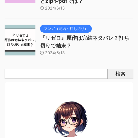
とzipやpdfでは？
2024/6/13
マンガ（完結・打ち切り）
『リゼロ』原作は完結ネタバレ？打ち
切りで結末？
2024/6/13
検索