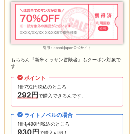
引用：ebookjapan公式サイト
もちろん『新米オッサン冒険者』もクーポン対象で
す！
ポイント
1冊
792
円税込のところ
292円
で購入できるんです。
ライトノベルの場合
1冊
1,430
円税込のところ
930
円
で購入可能！