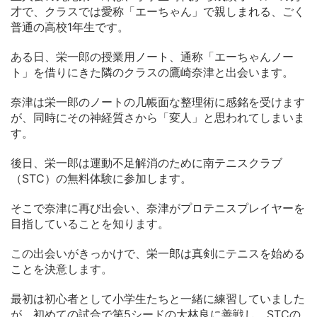
才で、クラスでは愛称「エーちゃん」で親しまれる、ごく
普通の高校1年生です。
ある日、栄一郎の授業用ノート、通称「エーちゃんノー
ト」を借りにきた隣のクラスの鷹崎奈津と出会います。
奈津は栄一郎のノートの几帳面な整理術に感銘を受けます
が、同時にその神経質さから「変人」と思われてしまいま
す。
後日、栄一郎は運動不足解消のために南テニスクラブ
（STC）の無料体験に参加します。
そこで奈津に再び出会い、奈津がプロテニスプレイヤーを
目指していることを知ります。
この出会いがきっかけで、栄一郎は真剣にテニスを始める
ことを決意します。
最初は初心者として小学生たちと一緒に練習していました
が、初めての試合で第5シードの大林良に善戦し、STCの