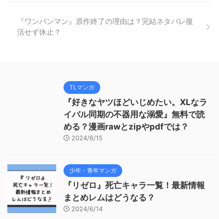
『ワンパンマン』原作終了の理由は？完結ネタバレ復
活せず休止？
TLマンガ
『好きなヤツほどいじめたい。XLなラ
イバル同期の不器用な溺愛』無料で読
める？漫画rawとzipやpdfでは？
2024/6/15
少年・青年マンガ
『リゼロ』死亡キャラ一覧！最新情報
まとめレムはどうなる？
2024/6/14