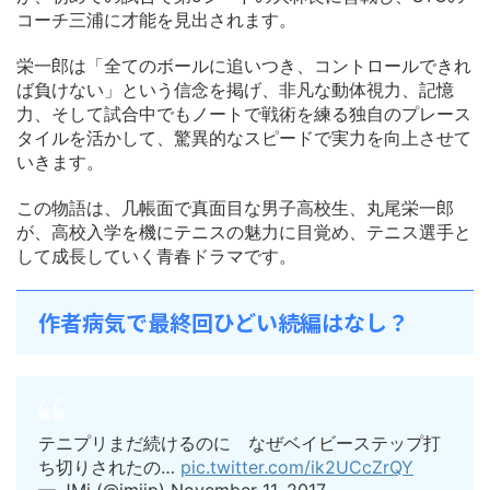
コーチ三浦に才能を見出されます。
栄一郎は「全てのボールに追いつき、コントロールできれ
ば負けない」という信念を掲げ、非凡な動体視力、記憶
力、そして試合中でもノートで戦術を練る独自のプレース
タイルを活かして、驚異的なスピードで実力を向上させて
いきます。
この物語は、几帳面で真面目な男子高校生、丸尾栄一郎
が、高校入学を機にテニスの魅力に目覚め、テニス選手と
して成長していく青春ドラマです。
作者病気で最終回ひどい続編はなし？
テニプリまだ続けるのに なぜベイビーステップ打
ち切りされたの…
pic.twitter.com/ik2UCcZrQY