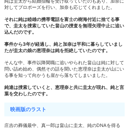
純は圭太から結婚指輪を受け取っていたのもあり、加奈に
対してプロポーズを行い、加奈も応じてくれました。
それに純は睦雄の携帯電話を富士の樹海付近に捨てる事
で、圭太を捜索していた畠山の捜査を無理矢理中止に追い
込んだのです。
事件から3年が経過し、純と加奈は平和に暮らしていまし
たが圭太の娘の恵理奈は純を拒絶していたのです。
そんな中、事件以降閑職に追いやられた畠山は純に対して
問い詰め始め、偶然その話を聞いた恵理奈は圭太が山にい
る事を知って向かうも崖から落ちてしまいました。
純達は捜索していくと、恵理奈と共に圭太が現れ、純と言
葉を交わしたのです。
映画版のラスト
庄吉の葬儀最中、真一郎は畠山に圭太、純のDNAを得る