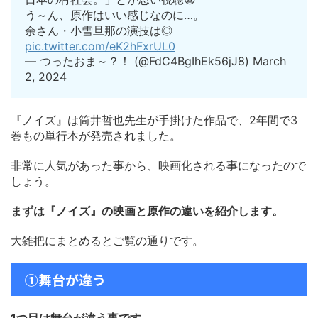
う～ん、原作はいい感じなのに…。
余さん・小雪旦那の演技は◎
pic.twitter.com/eK2hFxrUL0
— つったおま～？！ (@FdC4BgIhEk56jJ8) March
2, 2024
『ノイズ』は筒井哲也先生が手掛けた作品で、2年間で3
巻もの単行本が発売されました。
非常に人気があった事から、映画化される事になったので
しょう。
まずは『ノイズ』の映画と原作の違いを紹介します。
大雑把にまとめるとご覧の通りです。
①舞台が違う