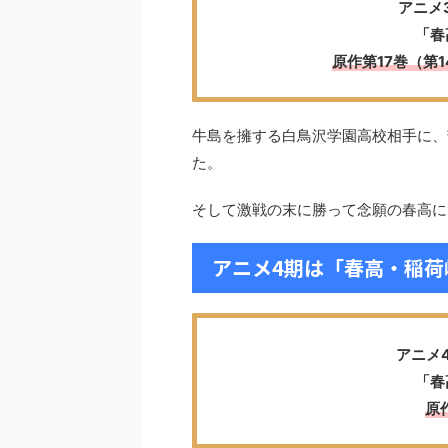
アニメ
「春
原作第17巻（第1
牛島を擁する白鳥沢学園高校相手に、
た。
そして激戦の末に勝って念願の春高に
アニメ4期は「春高・稲荷
アニメ
「春
原