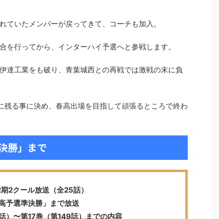
れていたメンバーが戻ってきて、コーチも加入。
合を行ってから、インターハイ予選へと参戦します。
伊達工業をも破り、青葉城西との再戦では激戦の末に負
に残る事に決め、春高出場を目指して頑張るところで終わ
決勝」まで
2期2クール放送（全25話）
高予選準決勝」まで放送
話）〜第17巻（第149話）までの内容