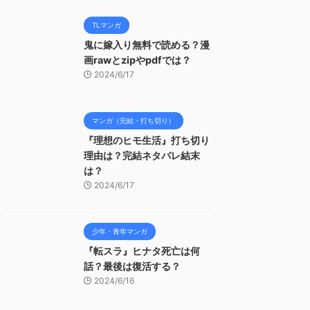
TLマンガ
鬼に嫁入り無料で読める？漫
画rawとzipやpdfでは？
2024/6/17
マンガ（完結・打ち切り）
『理想のヒモ生活』打ち切り
理由は？完結ネタバレ結末
は？
2024/6/17
少年・青年マンガ
『転スラ』ヒナタ死亡は何
話？最後は復活する？
2024/6/16