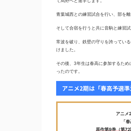
て烏野へと進学します。
青葉城西との練習試合を行い、部を離
そして合宿を行うと共に音駒と練習試
常波を破り、鉄壁の守りを誇っている
けました。
その後、3年生は春高に参加するため
ったのです。
アニメ2期は「春高予選準
アニメ
「春
原作第9巻（第72