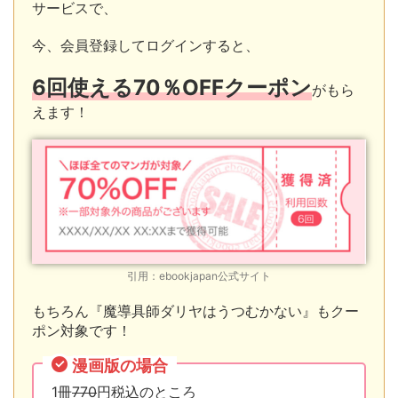
サービスで、
今、会員登録してログインすると、
6回
使える
70％OFFクーポン
がもら
えます！
引用：ebookjapan公式サイト
もちろん『魔導具師ダリヤはうつむかない』もクー
ポン対象です！
漫画版の場合
1冊
770
円税込のところ