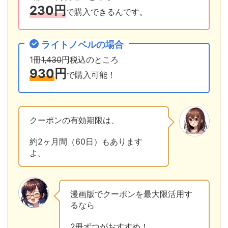
230円
で購入できるんです。
ライトノベルの場合
1冊
1,430
円税込のところ
930
円
で購入可能！
クーポンの有効期限は、
約2ヶ月間（60日）もあります
よ。
漫画版でクーポンを最大限活用す
るなら
2冊ずつがおすすめ！