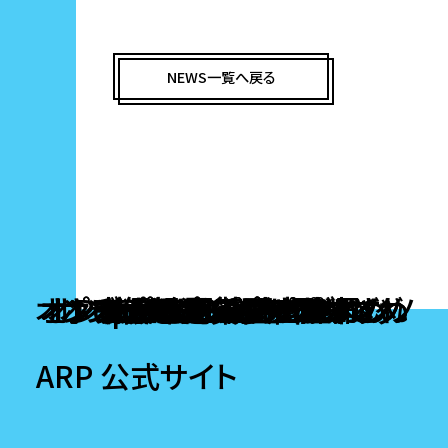
NEWS一覧へ戻る
オンラインカジノ ライブカジノ
オンラインポーカー おすすめ
オンラインポーカー おすすめ
オンラインカジノ アプリ どれ
オンラインカジノ ランキング
オンラインカジノ出金早い
ポーカー アプリ おすすめ
ポーカー アプリ おすすめ
Popular destinations
ブック メーカー 日本
本人確認不要カジノ
オンラインポーカー
オンラインポーカー
オンラインポーカー
稼げるカジノアプリ
オンカジ 出金 早い
ビットコインカジノ
ポーカー ゲーム
仮想通貨 カジノ
ポーカーアプリ
ポーカーアプリ
ARP 公式サイト