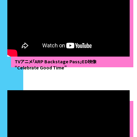
TVアニメ「ARP Backstage Pass」ED映像
“Celebrate Good Time”