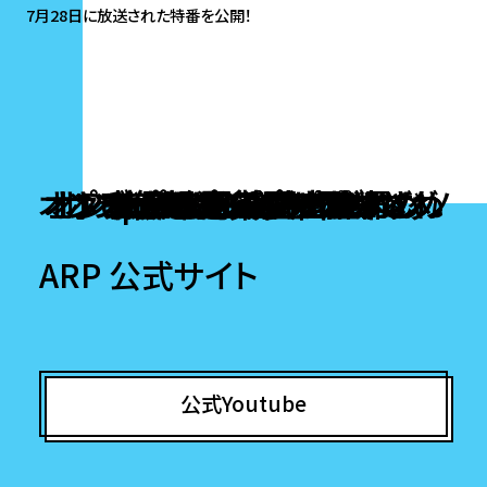
7月28日に放送された特番を公開！
オンラインカジノ ライブカジノ
オンラインポーカー おすすめ
オンラインポーカー おすすめ
オンラインカジノ アプリ どれ
オンラインカジノ ランキング
オンラインカジノ出金早い
ポーカー アプリ おすすめ
ポーカー アプリ おすすめ
Popular destinations
ブック メーカー 日本
本人確認不要カジノ
オンラインポーカー
オンラインポーカー
オンラインポーカー
稼げるカジノアプリ
オンカジ 出金 早い
ビットコインカジノ
ポーカー ゲーム
仮想通貨 カジノ
ポーカーアプリ
ポーカーアプリ
ARP 公式サイト
公式Youtube