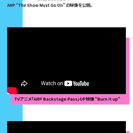
ARP “The Show Must Go On” の映像を公開。
TVアニメ「ARP Backstage Pass」OP映像 “Burn it up”