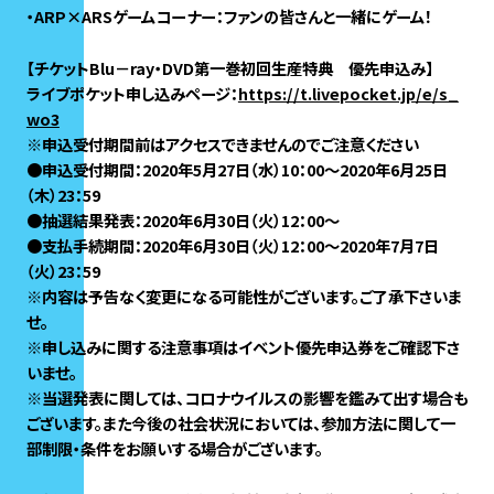
・ARP×ARSゲームコーナー：ファンの皆さんと一緒にゲーム！
【チケットBlu－ray・DVD第一巻初回生産特典 優先申込み】
ライブポケット申し込みページ：
https://t.livepocket.jp/e/s_
wo3
※申込受付期間前はアクセスできませんのでご注意ください
●申込受付期間：2020年5月27日（水）10：00～2020年6月25日
（木）23：59
●抽選結果発表：2020年6月30日（火）12：00～
●支払手続期間：2020年6月30日（火）12：00～2020年7月7日
（火）23：59
※内容は予告なく変更になる可能性がございます。ご了承下さいま
せ。
※申し込みに関する注意事項はイベント優先申込券をご確認下さ
いませ。
※当選発表に関しては、コロナウイルスの影響を鑑みて出す場合も
ございます。また今後の社会状況においては、参加方法に関して一
部制限・条件をお願いする場合がございます。