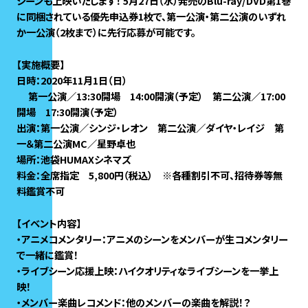
シーンも上映いたします！ 5月27日（水）発売のBlu-ray/DVD第1巻
に同梱されている優先申込券1枚で、第一公演・第二公演のいずれ
か一公演（2枚まで）に先行応募が可能です。
【実施概要】
日時：2020年11月1日（日）
第一公演／13:30開場 14:00開演（予定） 第二公演／17:00
開場 17:30開演（予定）
出演：第一公演／シンジ・レオン 第二公演／ダイヤ・レイジ 第
一＆第二公演MC／星野卓也
場所：池袋HUMAXシネマズ
料金：全席指定 5,800円（税込） ※各種割引不可、招待券等無
料鑑賞不可
【イベント内容】
・アニメコメンタリー：アニメのシーンをメンバーが生コメンタリー
で一緒に鑑賞！
・ライブシーン応援上映：ハイクオリティなライブシーンを一挙上
映！
・メンバー楽曲レコメンド：他のメンバーの楽曲を解説！？