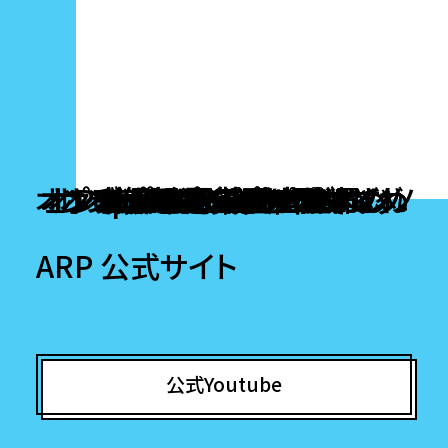
オンラインカジノ ライブカジノ
オンラインポーカー おすすめ
オンラインポーカー おすすめ
オンラインカジノ アプリ どれ
オンラインカジノ ランキング
オンラインカジノ出金早い
ポーカー アプリ おすすめ
ポーカー アプリ おすすめ
Popular destinations
ブック メーカー 日本
本人確認不要カジノ
オンラインポーカー
オンラインポーカー
オンラインポーカー
稼げるカジノアプリ
オンカジ 出金 早い
ビットコインカジノ
ポーカー ゲーム
仮想通貨 カジノ
ポーカーアプリ
ポーカーアプリ
ARP 公式サイト
公式Youtube