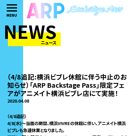
MENU
NEWS
ニュース
（4/8追記:横浜ビブレ休館に伴う中止のお
知らせ）「ARP Backstage Pass」限定フェ
アがアニメイト横浜ビブレ店にて実施！
2020.04.08
（4/8追記）
4/8(水)～当面の期間、横浜VIVREの休館に伴い、アニメイト横浜
ビブレも急遽休業となりました。