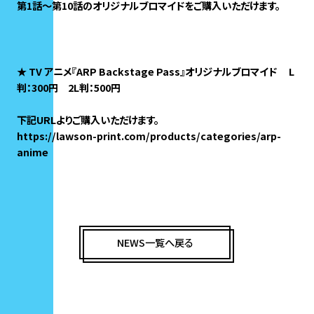
第1話～第10話のオリジナルブロマイドをご購入いただけます。
★ TV アニメ『ARP Backstage Pass』オリジナルブロマイド L
判：300円 2L判：500円
下記URLよりご購入いただけます。
https://lawson-print.com/products/categories/arp-
anime
NEWS一覧へ戻る