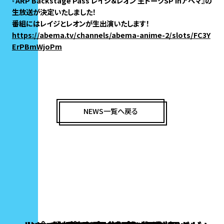
『ARP Backstage Pass レイジ＆レオン 生トークSP inアベマ』の
生放送が決定いたしました！
番組にはレイジとレオンが生出演いたします！
https://abema.tv/channels/abema-anime-2/slots/FC3Y
ErPBmWjoPm
NEWS一覧へ戻る