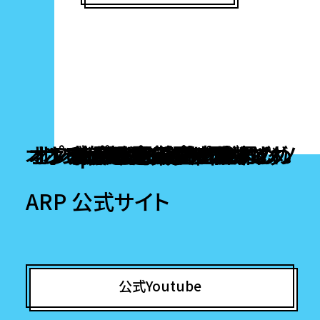
オンラインカジノ ライブカジノ
オンラインポーカー おすすめ
オンラインポーカー おすすめ
オンラインカジノ アプリ どれ
オンラインカジノ ランキング
オンラインカジノ出金早い
ポーカー アプリ おすすめ
ポーカー アプリ おすすめ
Popular destinations
ブック メーカー 日本
本人確認不要カジノ
オンラインポーカー
オンラインポーカー
オンラインポーカー
稼げるカジノアプリ
オンカジ 出金 早い
ビットコインカジノ
ポーカー ゲーム
仮想通貨 カジノ
ポーカーアプリ
ポーカーアプリ
ARP 公式サイト
公式Youtube