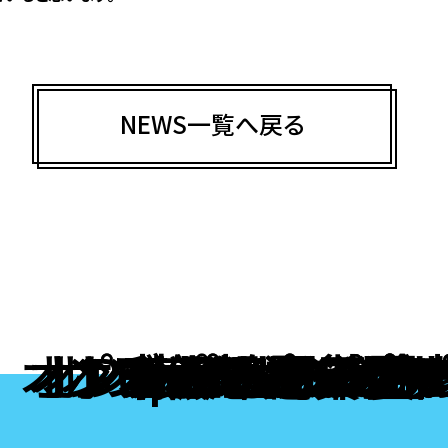
NEWS一覧へ戻る
オンラインカジノ ラ
オンラインポーカー
オンラインポーカー
オンラインカジノ ア
オンラインカジノ 
オンラインカジノ
ポーカー アプリ 
ポーカー アプリ 
Popular destin
ブック メーカー
本人確認不要
オンラインポ
オンラインポ
オンラインポ
稼げるカジノ
オンカジ 出金
ビットコインカ
ポーカー ゲ
仮想通貨 カ
ポーカーア
ポーカーア