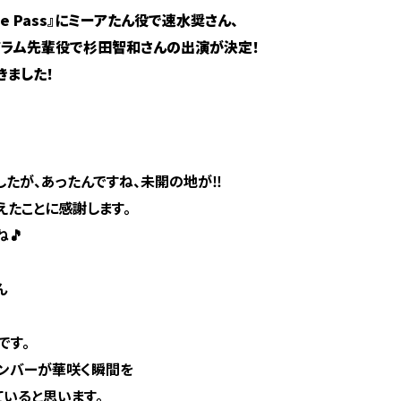
age Pass』にミーアたん役で速水奨さん、
ドラム先輩役で杉田智和さんの出演が決定！
きました！
たが、あったんですね、未開の地が‼️
えたことに感謝します。
🎵
ん
です。
メンバーが華咲く瞬間を
いると思います。