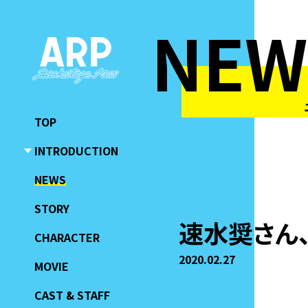
NEW
TOP
INTRODUCTION
NEWS
STORY
速水奨さん
CHARACTER
2020.02.27
MOVIE
CAST & STAFF