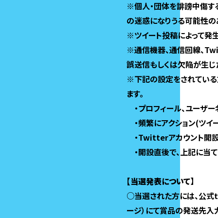
※個人・団体を誹謗中傷す
の迷惑になりうる可能性の
※ツイート投稿によって発
※通信機器、通信回線、Tw
誤送信もしくは欠陥が生じ
※下記の設定をされている
ます。
・プロフィール、ユーザー
・頻繁にアクション(ツイー
・Twitterアカウント
・開設直後で、上記に当て
【当選発表について】
○当選された方には、公式tw
ージ）にて賞品の発送先入