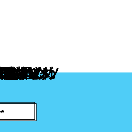
イブカジノ
 おすすめ
 おすすめ
プリ どれ
ランキング
出金早い
おすすめ
おすすめ
ations
 日本
カジノ
ーカー
ーカー
ーカー
アプリ
 早い
ジノ
ーム
ジノ
プリ
プリ
be