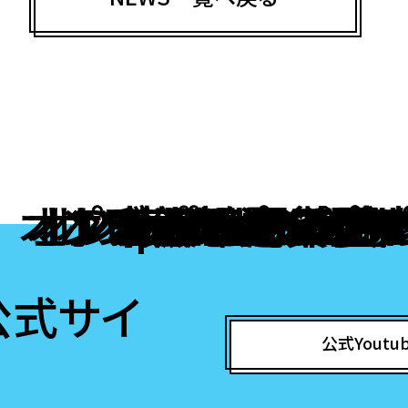
オンラインカジノ ラ
オンラインポーカー
オンラインポーカー
オンラインカジノ ア
オンラインカジノ 
オンラインカジノ
ポーカー アプリ 
ポーカー アプリ 
Popular destin
ブック メーカー
本人確認不要
オンラインポ
オンラインポ
オンラインポ
稼げるカジノ
オンカジ 出金
ビットコインカ
ポーカー ゲ
仮想通貨 カ
ポーカーア
ポーカーア
公式Youtu