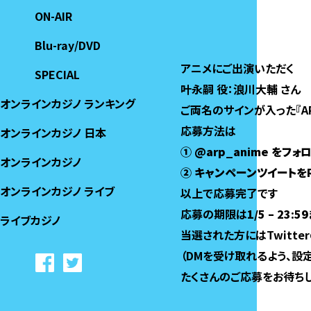
ON-AIR
Blu-ray/DVD
アニメにご出演いただく
SPECIAL
叶永嗣 役：浪川大輔 さん 
オンラインカジノ ランキング
ご両名のサインが入った『ARP
応募方法は
オンラインカジノ 日本
① @arp_anime をフォ
オンラインカジノ
② キャンペーンツイートを
オンラインカジノ ライブ
以上で応募完了です
応募の期限は
1/5 – 23:59
ライブカジノ
当選された方にはTwitte
（DMを受け取れるよう、設
たくさんのご応募をお待ちし