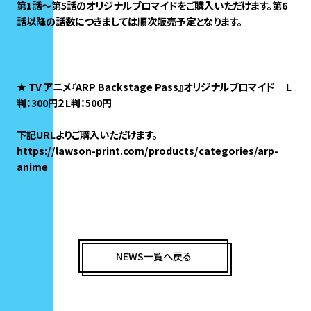
第1話～第5話のオリジナルブロマイドをご購入いただけます。第6
話以降の話数につきましては順次販売予定となります。
★ TV アニメ『ARP Backstage Pass』オリジナルブロマイド L
判：300円２L判：500円
下記URLよりご購入いただけます。
https://lawson-print.com/products/categories/arp-
anime
NEWS一覧へ戻る