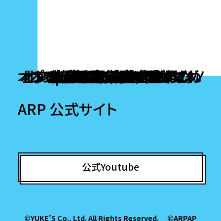
オンラインカジノ ライブカジノ
オンラインポーカー おすすめ
オンラインポーカー おすすめ
オンラインカジノ アプリ どれ
オンラインカジノ ランキング
オンラインカジノ出金早い
ポーカー アプリ おすすめ
ポーカー アプリ おすすめ
Popular destinations
ブック メーカー 日本
本人確認不要カジノ
オンラインポーカー
オンラインポーカー
オンラインポーカー
稼げるカジノアプリ
オンカジ 出金 早い
ビットコインカジノ
ポーカー ゲーム
仮想通貨 カジノ
ポーカーアプリ
ポーカーアプリ
ARP 公式サイト
公式Youtube
©YUKE’S Co., Ltd. All Rights Reserved. ©ARPAP